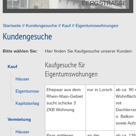
BERGSTRASSE
Startseite
Kundengesuche
Kauf
Eigentumswohnungen
Kundengesuche
Bitte wählen Sie:
Hier finden Sie Kaufgesuche unserer Kunden:
Kaufgesuche für
Kauf
Eigentumswohungen
Häuser
Ehepaar aus dem
nur in Lorsch
ab ca. 90 
Eigentumswohnungen
Rhein-Main-Gebiet
Wohnfläch
sucht schicke 3
mit
Kapitalanlagen
ZKB Wohnung
Dachterra
o. Balkon
Vermietung
sowie Auf
Häuser
Paar mittleren
an der
ab ca. 135