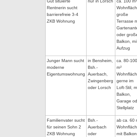
Gut situierte
nur in Lorsch
ca. 100 m
Rentnerin sucht
Wohnfläch
barrierefreie 3-4
große
ZKB Wohnung
Terrasse m
Gartenante
oder gro
Balkon, mi
Aufzug
Junger Mann sucht
in Bensheim,
ca. 80-10
moderne
Bsh.-
m²
Eigentumswohnung
Auerbach,
Wohnfläch
Zwingenberg
gerne im
oder Lorsch
Loft-Stil, m
Balkon,
Garage od
Stellplatz
Familienvater sucht
Bsh.-
ab ca. 60 
für seinen Sohn 2
Auerbach
Wohnfläch
ZKB Wohnung
oder
mit Balkon