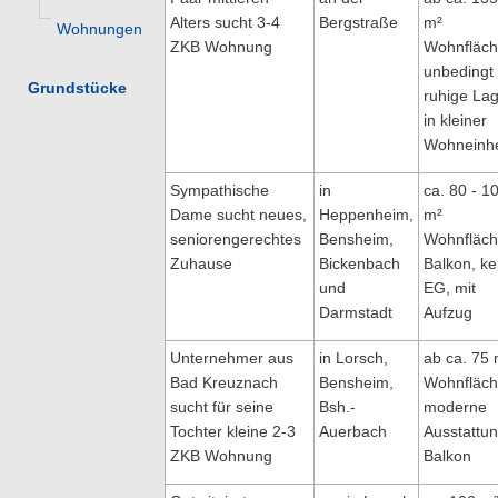
Alters sucht 3-4
Bergstraße
m²
Wohnungen
ZKB Wohnung
Wohnfläch
unbedingt
Grundstücke
ruhige Lag
in kleiner
Wohneinhe
Sympathische
in
ca. 80 - 1
Dame sucht neues,
Heppenheim,
m²
seniorengerechtes
Bensheim,
Wohnfläch
Zuhause
Bickenbach
Balkon, ke
und
EG, mit
Darmstadt
Aufzug
Unternehmer aus
in Lorsch,
ab ca. 75 
Bad Kreuznach
Bensheim,
Wohnfläch
sucht für seine
Bsh.-
moderne
Tochter kleine 2-3
Auerbach
Ausstattun
ZKB Wohnung
Balkon