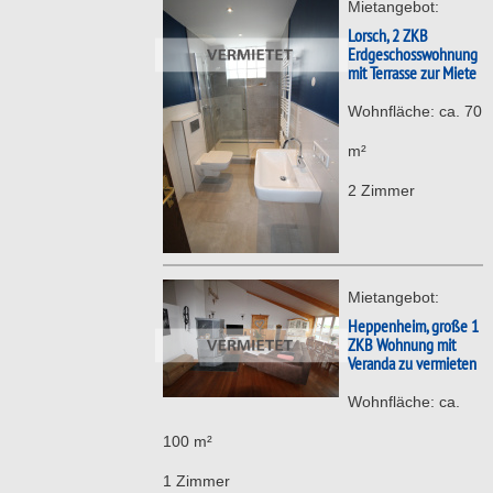
Mietangebot:
Lorsch, 2 ZKB
Erdgeschosswohnung
mit Terrasse zur Miete
Wohnfläche: ca. 70
m²
2 Zimmer
Mietangebot:
Heppenheim, große 1
ZKB Wohnung mit
Veranda zu vermieten
Wohnfläche: ca.
100 m²
1 Zimmer