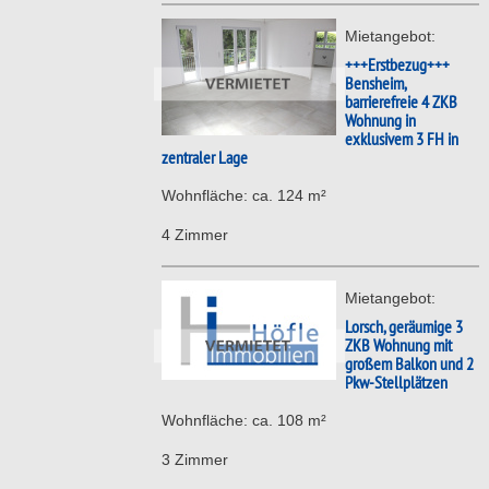
Mietangebot:
+++Erstbezug+++
Bensheim,
barrierefreie 4 ZKB
Wohnung in
exklusivem 3 FH in
zentraler Lage
Wohnfläche: ca. 124 m²
4 Zimmer
Mietangebot:
Lorsch, geräumige 3
ZKB Wohnung mit
großem Balkon und 2
Pkw-Stellplätzen
Wohnfläche: ca. 108 m²
3 Zimmer