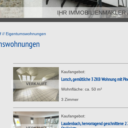
IHR IMMOBILIENMAKLER
IHR IMMOBILIENMAKLER
f
Eigentumswohnungen
umswohnungen
Kaufangebot:
Lorsch, gemütliche 3 ZKB Wohnung mit Pkw
Wohnfläche: ca. 50 m²
3 Zimmer
Kaufangebot:
Laudenbach, hervorragend geschnittene 2