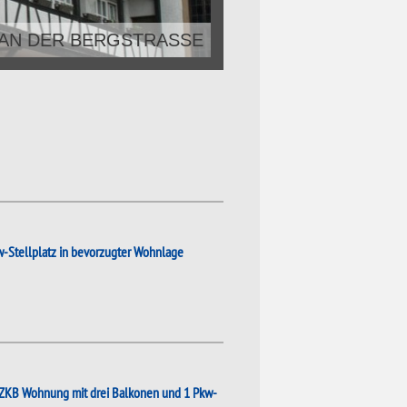
 AN DER BERGSTRASSE
 AN DER BERGSTRASSE
-Stellplatz in bevorzugter Wohnlage
 ZKB Wohnung mit drei Balkonen und 1 Pkw-