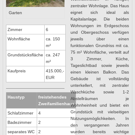
zentraler Wohnlage. Das Haus
eignet sich ideal als
Garten
Kapitalanlage. Die beiden
Wohnungen im Erdgeschoss
Zimmer
6
und Obergeschoss verfügen
jeweils über einen
Wohnfläche
ca. 150
funktionalen Grundriss mit ca.
m²
75 m² Wohnfläche, verteilt auf
Grundstücksfläche
ca. 247
3 Zimmer, Küche,
m²
Tageslichtbad sowie jeweils
Kaufpreis
415.000,-
einen kleinen Balkon. Das
EUR
Gebäude ist vollständig
unterkellert, mit zentraler
Waschküche sowie 1-2
Haustyp
freistehendes
Abstellräumen je
Zweifamilienhaus
Wohnheinheit und bietet ein
Grundstück mit vielseitigen
Schlafzimmer
4
Nutzungsmöglichkeiten. In
Badezimmer
2
den vergangenen Jahren
wurden bereits wichtige
separates WC
2