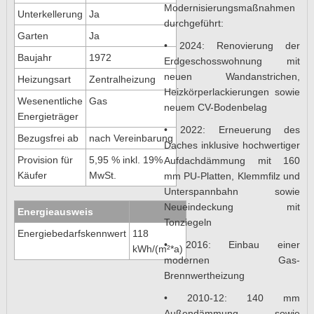
Modernisierungsmaßnahmen
Unterkellerung
Ja
durchgeführt:
Garten
Ja
• 2024: Renovierung der
Baujahr
1972
Erdgeschosswohnung mit
neuen Wandanstrichen,
Heizungsart
Zentralheizung
Heizkörperlackierungen sowie
Wesenentliche
Gas
neuem CV-Bodenbelag
Energieträger
• 2022: Erneuerung des
Bezugsfrei ab
nach Vereinbarung
Daches inklusive hochwertiger
Provision für
5,95 % inkl. 19%
Aufdachdämmung mit 160
Käufer
MwSt.
mm PU-Platten, Klemmfilz und
Unterspannbahn sowie
Neueindeckung mit
Energieausweis
Tonziegeln
Energiebedarfskennwert
118
• 2016: Einbau einer
kWh/(m²*a)
modernen Gas-
Brennwertheizung
• 2010-12: 140 mm
Außendämmung sowie