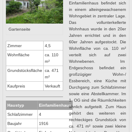
Einfamilienhaus befindet sich
in einem alteingewachsenem
Wohngebiet in zentraler Lage.
Das vollunterkellerte
Wohnhaus wurde in den 20er
Gartenseite
Jahren errichtet und in den
60er Jahren aufgestockt. Die
Zimmer
4,5
Wohnfläche von ca. 110 m²
verteilt sich auf zwei
Wohnfläche
ca. 110
Wohnebenen. Im
m²
Erdgeschoss befindet ein
Grundstücksfläche
ca. 471
großzügiger Wohn-/
m²
Essbereich, eine Küche mit
Kaufpreis
Verkauft
Durchgang zum Schlafzimmer
sowie eine Abstellkammer. Im
1. OG sind die Räumlichkeiten
Haustyp
Einfamilienhaus
ähnlich aufgeteilt. Zum Haus
gehört des weiteren ein
Schlafzimmer
4
rechteckiges Grundstück von
Baujahr
1916
ca. 471 m² sowie zwei kleine