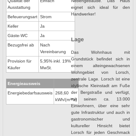
Nebengebäude. Das Haus
Qualität der
Einfach
eignet sich ideal für den
Ausstattung
Handwerker!
Befeuerungsart
Strom
Keller
Ja
Gäste-WC
Ja
Lage
Bezugsfrei ab
Nach
Vereinbarung
Das Wohnhaus mit
Grundstück befindet sich in
Provision für
5,95% inkl. 19%
einem alteingewachsenen
Käufer
MwSt.
Wohngebiet von Lorsch,
zentrale Lage. Lorsch ist eine
Energieausweis
idyllische Kleinstadt am Fuße
der Bergstraße und verfügt,
Energiebedarfsausweis
268,60
mit seinen ca. 13.000
kWh/(m²*a)
Einwohnern, über eine sehr
gute Infrastruktur und auch in
gastronomischer und
kultureller Hinsicht bietet
Lorsch für jeden Geschmack