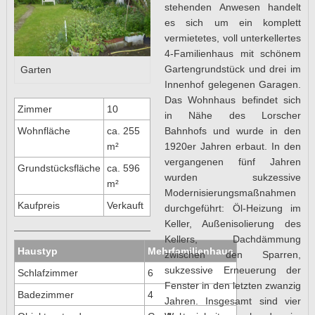
stehenden Anwesen handelt
es sich um ein komplett
vermietetes, voll unterkellertes
4-Familienhaus mit schönem
Gartengrundstück und drei im
Garten
Innenhof gelegenen Garagen.
Das Wohnhaus befindet sich
Zimmer
10
in Nähe des Lorscher
Bahnhofs und wurde in den
Wohnfläche
ca. 255
1920er Jahren erbaut. In den
m²
vergangenen fünf Jahren
Grundstücksfläche
ca. 596
wurden sukzessive
m²
Modernisierungsmaßnahmen
Kaufpreis
Verkauft
durchgeführt: Öl-Heizung im
Keller, Außenisolierung des
Kellers, Dachdämmung
Haustyp
Mehrfamilienhaus
zwischen den Sparren,
sukzessive Erneuerung der
Schlafzimmer
6
Fenster in den letzten zwanzig
Badezimmer
4
Jahren. Insgesamt sind vier