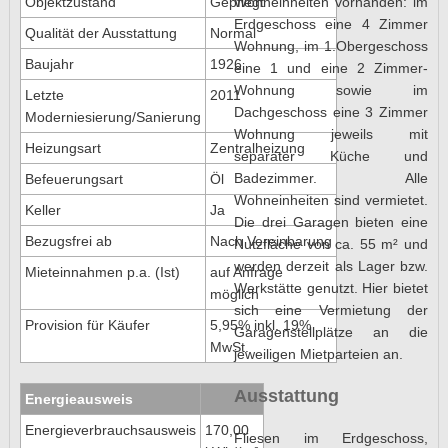
Wohneinheiten vorhanden: im
Objektzustand
Gepflegt
Erdgeschoss eine 4 Zimmer
Qualität der Ausstattung
Normal
Wohnung, im 1.Obergeschoss
Baujahr
1926
eine 1 und eine 2 Zimmer-
Wohnung sowie im
Letzte
2011
Dachgeschoss eine 3 Zimmer
Moderniesierung/Sanierung
Wohnung jeweils mit
Heizungsart
Zentralheizung
separater Küche und
Badezimmer. Alle
Befeuerungsart
Öl
Wohneinheiten sind vermietet.
Keller
Ja
Die drei Garagen bieten eine
Bezugsfrei ab
Nach Vereinbarung
Nutzfläche von ca. 55 m² und
werden derzeit als Lager bzw.
Mieteinnahmen p.a. (Ist)
auf Anfrage
Werkstätte genutzt. Hier bietet
möglich
sich eine Vermietung der
Provision für Käufer
5,95% inkl. 19%
Garagenstellplätze an die
MwSt.
jeweiligen Mietparteien an.
Ausstattung
Energieausweis
Energieverbrauchsausweis
170,00
Fliesen im Erdgeschoss,