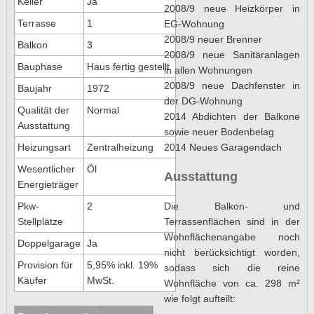
Keller
Ja
2008/9 neue Heizkörper in
Terrasse
1
EG-Wohnung
2008/9 neuer Brenner
Balkon
3
2008/9 neue Sanitäranlagen
Bauphase
Haus fertig gestellt
in allen Wohnungen
2008/9 neue Dachfenster in
Baujahr
1972
der DG-Wohnung
Qualität der
Normal
2014 Abdichten der Balkone
Ausstattung
sowie neuer Bodenbelag
2014 Neues Garagendach
Heizungsart
Zentralheizung
Wesentlicher
Öl
Ausstattung
Energieträger
Die Balkon- und
Pkw-
2
Terrassenflächen sind in der
Stellplätze
Wohnflächenangabe noch
Doppelgarage
Ja
nicht berücksichtigt worden,
Provision für
5,95% inkl. 19%
sodass sich die reine
Käufer
MwSt.
Wohnfläche von ca. 298 m²
wie folgt aufteilt: