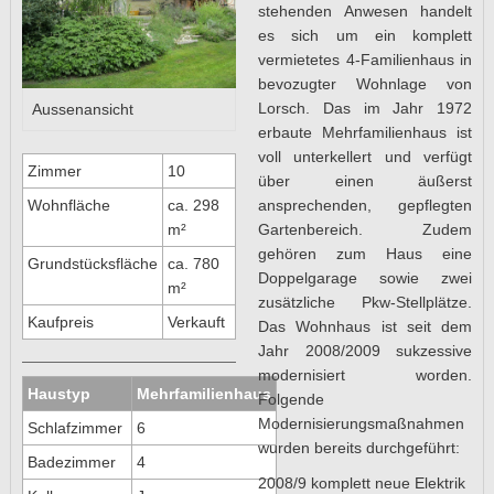
stehenden Anwesen handelt
es sich um ein komplett
vermietetes 4-Familienhaus in
bevozugter Wohnlage von
Lorsch. Das im Jahr 1972
Aussenansicht
erbaute Mehrfamilienhaus ist
voll unterkellert und verfügt
Zimmer
10
über einen äußerst
ansprechenden, gepflegten
Wohnfläche
ca. 298
Gartenbereich. Zudem
m²
gehören zum Haus eine
Grundstücksfläche
ca. 780
Doppelgarage sowie zwei
m²
zusätzliche Pkw-Stellplätze.
Kaufpreis
Verkauft
Das Wohnhaus ist seit dem
Jahr 2008/2009 sukzessive
modernisiert worden.
Haustyp
Mehrfamilienhaus
Folgende
Modernisierungsmaßnahmen
Schlafzimmer
6
wurden bereits durchgeführt:
Badezimmer
4
2008/9 komplett neue Elektrik