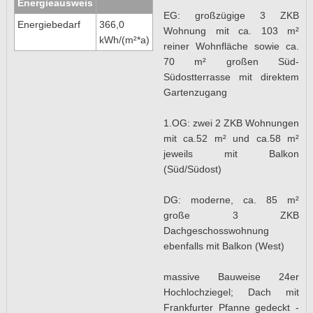
Energieausweis
EG: großzügige 3 ZKB
Energiebedarf
366,0
Wohnung mit ca. 103 m²
kWh/(m²*a)
reiner Wohnfläche sowie ca.
70 m² großen Süd-
Südostterrasse mit direktem
Gartenzugang
1.OG: zwei 2 ZKB Wohnungen
mit ca.52 m² und ca.58 m²
jeweils mit Balkon
(Süd/Südost)
DG: moderne, ca. 85 m²
große 3 ZKB
Dachgeschosswohnung
ebenfalls mit Balkon (West)
massive Bauweise 24er
Hochlochziegel; Dach mit
Frankfurter Pfanne gedeckt -