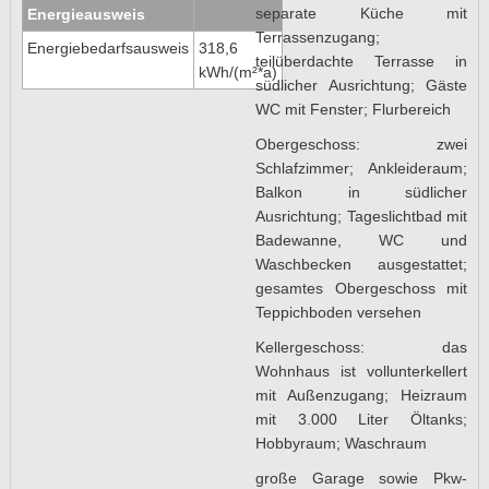
separate Küche mit
Energieausweis
Terrassenzugang;
Energiebedarfsausweis
318,6
teilüberdachte Terrasse in
kWh/(m²*a)
südlicher Ausrichtung; Gäste
WC mit Fenster; Flurbereich
Obergeschoss: zwei
Schlafzimmer; Ankleideraum;
Balkon in südlicher
Ausrichtung; Tageslichtbad mit
Badewanne, WC und
Waschbecken ausgestattet;
gesamtes Obergeschoss mit
Teppichboden versehen
Kellergeschoss: das
Wohnhaus ist vollunterkellert
mit Außenzugang; Heizraum
mit 3.000 Liter Öltanks;
Hobbyraum; Waschraum
große Garage sowie Pkw-