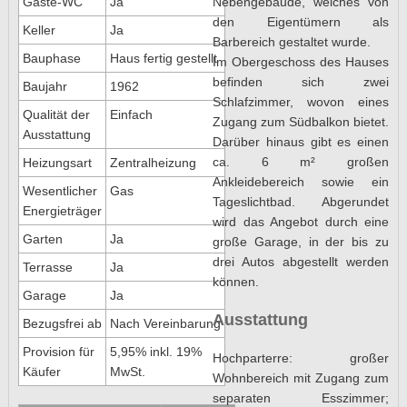
Nebengebäude, welches von
Gäste-WC
Ja
den Eigentümern als
Keller
Ja
Barbereich gestaltet wurde.
Bauphase
Haus fertig gestellt
Im Obergeschoss des Hauses
befinden sich zwei
Baujahr
1962
Schlafzimmer, wovon eines
Qualität der
Einfach
Zugang zum Südbalkon bietet.
Ausstattung
Darüber hinaus gibt es einen
ca. 6 m² großen
Heizungsart
Zentralheizung
Ankleidebereich sowie ein
Wesentlicher
Gas
Tageslichtbad. Abgerundet
Energieträger
wird das Angebot durch eine
Garten
Ja
große Garage, in der bis zu
drei Autos abgestellt werden
Terrasse
Ja
können.
Garage
Ja
Ausstattung
Bezugsfrei ab
Nach Vereinbarung
Provision für
5,95% inkl. 19%
Hochparterre: großer
Käufer
MwSt.
Wohnbereich mit Zugang zum
separaten Esszimmer;