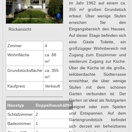
im Jahr 1962 auf einem ca.
355 m² großen Grundstück
erbaut. Über wenige Stufen
erreichen Sie den
Eingangsbereich des Hauses.
Rückansicht
Auf dieser Etage befinden sich
eine Gäste Toilette, ein
Zimmer
4
großzügiger Wohnbereich mit
Zugang zum Esszimmer und
Wohnfläche
ca. 88
wiederum Zugang zur Küche.
m²
Über die Küche ist die große,
Grundstücksfläche
ca. 355
teilüberdachte Südterrasse
m²
erreichbar, die über wenige
Kaufpreis
Verkauft
Stufen mit dem schönen
Garten verbunden ist. Der
Garten ist ideal als Nutzgarten
Haustyp
Doppelhaushälfte
geeignet oder zum Spielen
und Entspannen. Auf dem
Schlafzimmer
2
Gartengrundstück befindet
Badezimmer
1
sich derzeit ein beheizbares