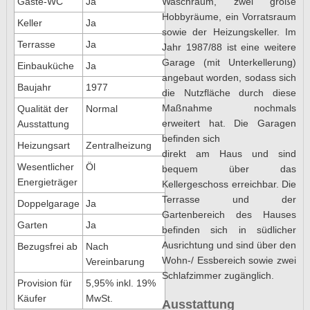
Waschraum, zwei große
Gäste-WC
Ja
Hobbyräume, ein Vorratsraum
Keller
Ja
sowie der Heizungskeller. Im
Terrasse
Ja
Jahr 1987/88 ist eine weitere
Garage (mit Unterkellerung)
Einbauküche
Ja
angebaut worden, sodass sich
Baujahr
1977
die Nutzfläche durch diese
Maßnahme nochmals
Qualität der
Normal
erweitert hat. Die Garagen
Ausstattung
befinden sich
Heizungsart
Zentralheizung
direkt am Haus und sind
Wesentlicher
Öl
bequem über das
Energieträger
Kellergeschoss erreichbar. Die
Terrasse und der
Doppelgarage
Ja
Gartenbereich des Hauses
Garten
Ja
befinden sich in südlicher
Ausrichtung und sind über den
Bezugsfrei ab
Nach
Wohn-/ Essbereich sowie zwei
Vereinbarung
Schlafzimmer zugänglich.
Provision für
5,95% inkl. 19%
Käufer
MwSt.
Ausstattung