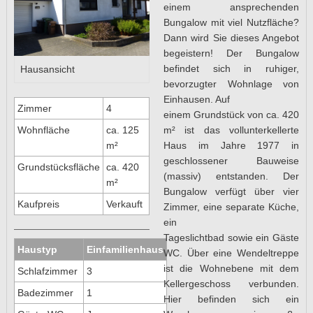
einem ansprechenden
Bungalow mit viel Nutzfläche?
Dann wird Sie dieses Angebot
begeistern! Der Bungalow
befindet sich in ruhiger,
Hausansicht
bevorzugter Wohnlage von
Einhausen. Auf
Zimmer
4
einem Grundstück von ca. 420
m² ist das vollunterkellerte
Wohnfläche
ca. 125
Haus im Jahre 1977 in
m²
geschlossener Bauweise
Grundstücksfläche
ca. 420
(massiv) entstanden. Der
m²
Bungalow verfügt über vier
Kaufpreis
Verkauft
Zimmer, eine separate Küche,
ein
Tageslichtbad sowie ein Gäste
Haustyp
Einfamilienhaus
WC. Über eine Wendeltreppe
ist die Wohnebene mit dem
Schlafzimmer
3
Kellergeschoss verbunden.
Badezimmer
1
Hier befinden sich ein