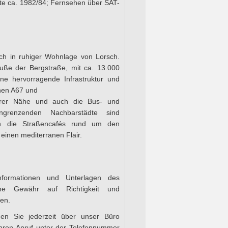
te ca. 1982/84; Fernsehen über SAT-
ich in ruhiger Wohnlage von Lorsch.
Fuße der Bergstraße, mit ca. 13.000
ne hervorragende Infrastruktur und
nen A67 und
barer Nähe und auch die Bus- und
ngrenzenden Nachbarstädte sind
n die Straßencafés rund um den
einen mediterranen Flair.
formationen und Unterlagen des
ne Gewähr auf Richtigkeit und
en.
nen Sie jederzeit über unser Büro
Ihren Anruf unter der Telefonnummer