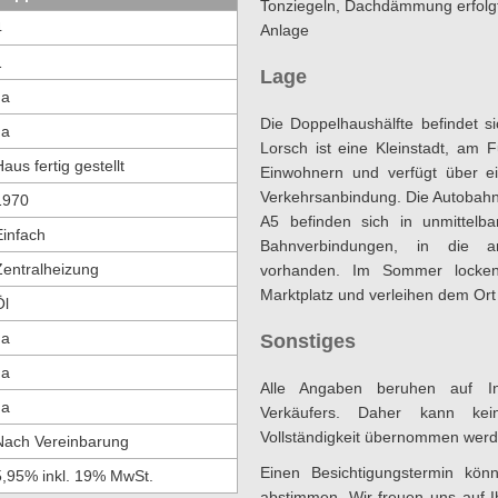
Tonziegeln, Dachdämmung erfolg
4
Anlage
1
Lage
Ja
Die Doppelhaushälfte befindet s
Ja
Lorsch ist eine Kleinstadt, am 
aus fertig gestellt
Einwohnern und verfügt über ei
Verkehrsanbindung. Die Autobah
1970
A5 befinden sich in unmittel
Einfach
Bahnverbindungen, in die a
Zentralheizung
vorhanden. Im Sommer locke
Marktplatz und verleihen dem Ort 
Öl
Ja
Sonstiges
Ja
Alle Angaben beruhen auf In
Ja
Verkäufers. Daher kann kei
Vollständigkeit übernommen werd
Nach Vereinbarung
Einen Besichtigungstermin kön
5,95% inkl. 19% MwSt.
abstimmen. Wir freuen uns auf 