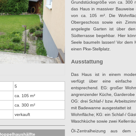
Grundstücksgröße von ca. 300 
das Haus in massiver Bauweise e
von ca. 105 m². Die Wohnfläch
Obergeschoss sowie ein Zimmer
angelegte Garten ist über de
Südterrasse begehbar. Hier kön
Seele baumeln lassen! Vor dem Ha
einen Pkw-Stellplatz.
Ausstattung
Das Haus ist in einem modern
verfügt über eine einfache
5
entsprechend. EG: großer Wohn-
angrenzender Küche, Garderobe 
ca. 105 m²
OG: drei Schlaf-/ bzw. Arbeitszi
ca. 300 m²
mit Badewanne ausgestattet ist
Wohnfläche; KG: ein Schlaf-/ Gäst
verkauft
Waschküche sowie zwei Kellerrä
Öl-Zentralheizung aus dem 
Doppelhaushälfte