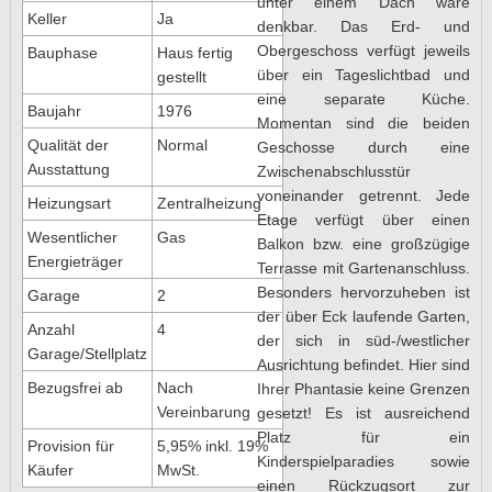
unter einem Dach wäre
Keller
Ja
denkbar. Das Erd- und
Obergeschoss verfügt jeweils
Bauphase
Haus fertig
über ein Tageslichtbad und
gestellt
eine separate Küche.
Baujahr
1976
Momentan sind die beiden
Qualität der
Normal
Geschosse durch eine
Ausstattung
Zwischenabschlusstür
voneinander getrennt. Jede
Heizungsart
Zentralheizung
Etage verfügt über einen
Wesentlicher
Gas
Balkon bzw. eine großzügige
Energieträger
Terrasse mit Gartenanschluss.
Besonders hervorzuheben ist
Garage
2
der über Eck laufende Garten,
Anzahl
4
der sich in süd-/westlicher
Garage/Stellplatz
Ausrichtung befindet. Hier sind
Bezugsfrei ab
Nach
Ihrer Phantasie keine Grenzen
Vereinbarung
gesetzt! Es ist ausreichend
Platz für ein
Provision für
5,95% inkl. 19%
Kinderspielparadies sowie
Käufer
MwSt.
einen Rückzugsort zur