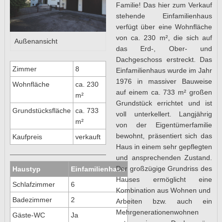
Familie! Das hier zum Verkauf
stehende Einfamilienhaus
verfügt über eine Wohnfläche
von ca. 230 m², die sich auf
Außenansicht
das Erd-, Ober- und
Dachgeschoss erstreckt. Das
Zimmer
8
Einfamilienhaus wurde im Jahr
1976 in massiver Bauweise
Wohnfläche
ca. 230
auf einem ca. 733 m² großen
m²
Grundstück errichtet und ist
Grundstücksfläche
ca. 733
voll unterkellert. Langjährig
m²
von der Eigentümerfamilie
bewohnt, präsentiert sich das
Kaufpreis
verkauft
Haus in einem sehr gepflegten
und ansprechenden Zustand.
Der großzügige Grundriss des
Haustyp
Einfamilienhaus
Hauses ermöglicht eine
Schlafzimmer
6
Kombination aus Wohnen und
Badezimmer
2
Arbeiten bzw. auch ein
Mehrgenerationenwohnen
Gäste-WC
Ja