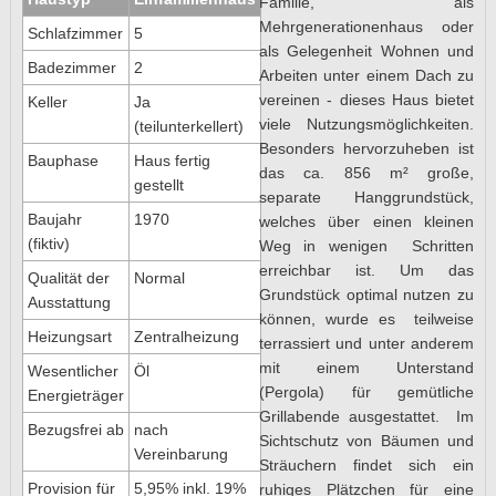
Familie, als
Mehrgenerationenhaus oder
Schlafzimmer
5
als Gelegenheit Wohnen und
Badezimmer
2
Arbeiten unter einem Dach zu
vereinen - dieses Haus bietet
Keller
Ja
viele Nutzungsmöglichkeiten.
(teilunterkellert)
Besonders hervorzuheben ist
Bauphase
Haus fertig
das ca. 856 m² große,
gestellt
separate Hanggrundstück,
Baujahr
1970
welches über einen kleinen
(fiktiv)
Weg in wenigen Schritten
erreichbar ist. Um das
Qualität der
Normal
Grundstück optimal nutzen zu
Ausstattung
können, wurde es teilweise
Heizungsart
Zentralheizung
terrassiert und unter anderem
mit einem Unterstand
Wesentlicher
Öl
(Pergola) für gemütliche
Energieträger
Grillabende ausgestattet. Im
Bezugsfrei ab
nach
Sichtschutz von Bäumen und
Vereinbarung
Sträuchern findet sich ein
Provision für
5,95% inkl. 19%
ruhiges Plätzchen für eine