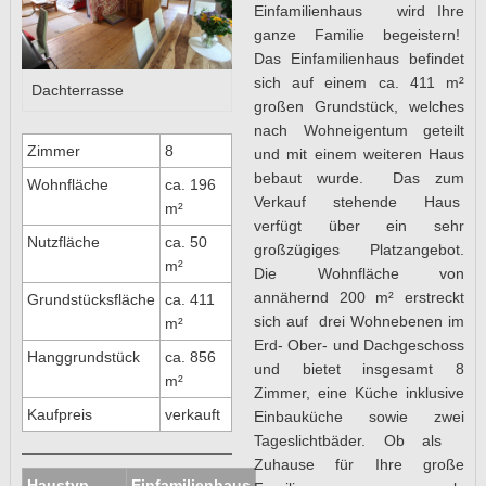
Einfamilienhaus wird Ihre
ganze Familie begeistern!
Das Einfamilienhaus befindet
sich auf einem ca. 411 m²
Dachterrasse
großen Grundstück, welches
nach Wohneigentum geteilt
Zimmer
8
und mit einem weiteren Haus
bebaut wurde. Das zum
Wohnfläche
ca. 196
Verkauf stehende Haus
m²
verfügt über ein sehr
Nutzfläche
ca. 50
großzügiges Platzangebot.
m²
Die Wohnfläche von
annähernd 200 m² erstreckt
Grundstücksfläche
ca. 411
sich auf drei Wohnebenen im
m²
Erd- Ober- und Dachgeschoss
Hanggrundstück
ca. 856
und bietet insgesamt 8
m²
Zimmer, eine Küche inklusive
Kaufpreis
verkauft
Einbauküche sowie zwei
Tageslichtbäder. Ob als
Zuhause für Ihre große
Haustyp
Einfamilienhaus