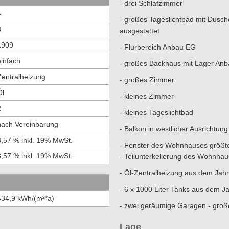
- drei Schlafzimmer
4
- großes Tageslichtbad mit Dus
3
ausgestattet
1909
- Flurbereich Anbau EG
einfach
- großes Backhaus mit Lager An
Zentralheizung
- großes Zimmer
Öl
- kleines Zimmer
2
- kleines Tageslichtbad
nach Vereinbarung
- Balkon in westlicher Ausrichtun
3,57 % inkl. 19% MwSt.
- Fenster des Wohnhauses größte
3,57 % inkl. 19% MwSt.
- Teilunterkellerung des Wohnhau
- Öl-Zentralheizung aus dem Jah
- 6 x 1000 Liter Tanks aus dem 
434,9 kWh/(m²*a)
- zwei geräumige Garagen - groß
Lage