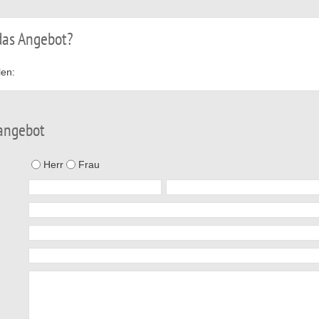
 das Angebot?
len:
angebot
Herr
Frau