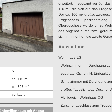
erweitert. Insgesamt verfügt da
110 m², die sich auf das Erdges
Der ca. 100 m² große, zweigesc
Erdgeschoss jahrzehntelan
Obergeschoss wurde er zu Wohn
das Angebot durch zwei geräum
sich im Innenhof, die zweite Garag
Ausstattung
Wohnhaus EG
- Wohnzimmer mit Durchgang zu
5
- separate Küche inkl. Einbaukü
ca. 110 m²
- Schlafzimmer mit Durchgang z
ca. 326 m²
- großes Tageslichtbad Dusche,
verkauft
- Flurbereich Wohnhaus OG
- Zwischenabschluss zum Trepp
Einfamilienhaus mit Anbau