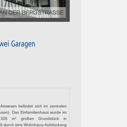
 AN DER BERGSTRASSE
 AN DER BERGSTRASSE
zwei Garagen
Anwesen befindet sich im zentralen
usen). Das Einfamilienhaus wurde im
326 m² großen Grundstück in
66 durch eine Wohnhaus-Aufstockung