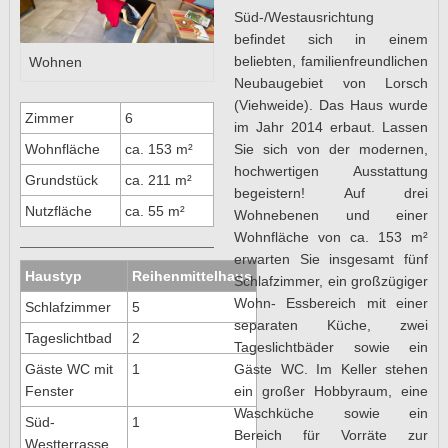
Süd-/Westausrichtung
befindet sich in einem
beliebten, familienfreundlichen
Wohnen
Neubaugebiet von Lorsch
(Viehweide). Das Haus wurde
Zimmer
6
im Jahr 2014 erbaut. Lassen
Sie sich von der modernen,
Wohnfläche
ca. 153 m²
hochwertigen Ausstattung
Grundstück
ca. 211 m²
begeistern! Auf drei
Nutzfläche
ca. 55 m²
Wohnebenen und einer
Wohnfläche von ca. 153 m²
erwarten Sie insgesamt fünf
Haustyp
Reihenmittelhaus
Schlafzimmer, ein großzügiger
Wohn- Essbereich mit einer
Schlafzimmer
5
separaten Küche, zwei
Tageslichtbad
2
Tageslichtbäder sowie ein
Gäste WC. Im Keller stehen
Gäste WC mit
1
ein großer Hobbyraum, eine
Fenster
Waschküche sowie ein
Süd-
1
Bereich für Vorräte zur
Westterrasse