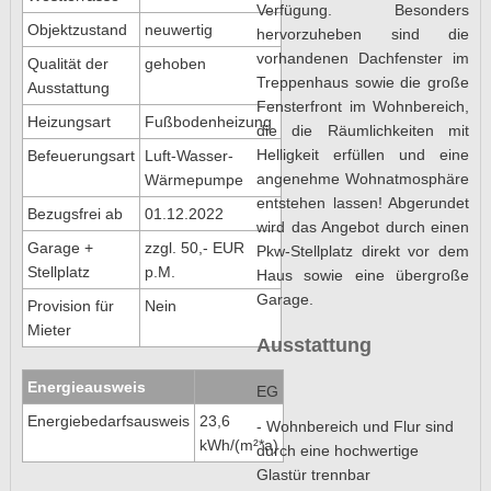
Verfügung. Besonders
Objektzustand
neuwertig
hervorzuheben sind die
vorhandenen Dachfenster im
Qualität der
gehoben
Treppenhaus sowie die große
Ausstattung
Fensterfront im Wohnbereich,
Heizungsart
Fußbodenheizung
die die Räumlichkeiten mit
Helligkeit erfüllen und eine
Befeuerungsart
Luft-Wasser-
angenehme Wohnatmosphäre
Wärmepumpe
entstehen lassen! Abgerundet
Bezugsfrei ab
01.12.2022
wird das Angebot durch einen
Garage +
zzgl. 50,- EUR
Pkw-Stellplatz direkt vor dem
Stellplatz
p.M.
Haus sowie eine übergroße
Garage.
Provision für
Nein
Mieter
Ausstattung
Energieausweis
EG
Energiebedarfsausweis
23,6
- Wohnbereich und Flur sind
kWh/(m²*a)
durch eine hochwertige
Glastür trennbar