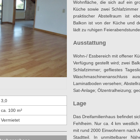
Wohnfläche, die sich auf ein g
Küche sowie zwei Schlafzimmer u
praktischer Abstellraum ist eb
Balkon ist von der Küche und 
lädt zu ruhigen Feierabendstunde
Ausstattung
Wohn-/ Essbereich mit offener K
Verfügung gestellt wird; zwei Ba
Schlafzimmer; gefliestes Tages
Waschmaschinenanschluss aus
Laminatboden versehen; Abstellr
Sat-Anlage; Ölzentralheizung; 
3,0
Lage
ca. 100 m²
Das Dreifamilienhaus befindet sic
Vermietet
Fehlheim. Nur ca. 4 km westlich
mit rund 2000 Einwohnern nach 
Stadtteil. In unmittelbarer Nä