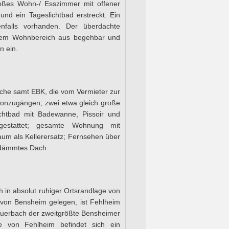
roßes Wohn-/ Esszimmer mit offener
nd ein Tageslichtbad erstreckt. Ein
enfalls vorhanden. Der überdachte
dem Wohnbereich aus begehbar und
n ein.
üche samt EBK, die vom Vermieter zur
lkonzugängen; zwei etwa gleich große
lichtbad mit Badewanne, Pissoir und
gestattet; gesamte Wohnung mit
aum als Kellerersatz; Fernsehen über
gedämmtes Dach
h in absolut ruhiger Ortsrandlage von
 von Bensheim gelegen, ist Fehlheim
Auerbach der zweitgrößte Bensheimer
he von Fehlheim befindet sich ein