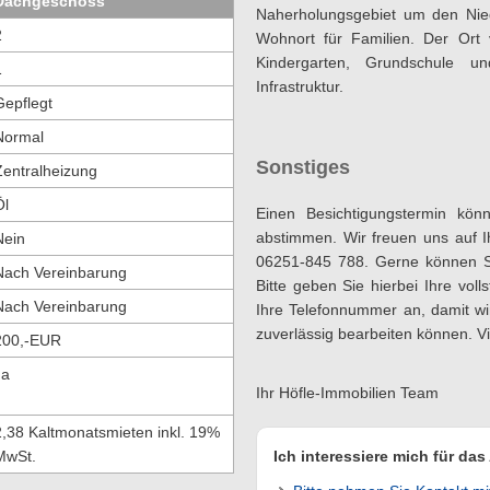
Dachgeschoss
Naherholungsgebiet um den Nied
2
Wohnort für Familien. Der Ort 
Kindergarten, Grundschule u
1
Infrastruktur.
Gepflegt
Normal
Sonstiges
Zentralheizung
Öl
Einen Besichtigungstermin kön
abstimmen. Wir freuen uns auf 
Nein
06251-845 788. Gerne können Si
Nach Vereinbarung
Bitte geben Sie hierbei Ihre vol
Nach Vereinbarung
Ihre Telefonnummer an, damit wi
zuverlässig bearbeiten können. V
200,-EUR
Ja
Ihr Höfle-Immobilien Team
2,38 Kaltmonatsmieten inkl. 19%
MwSt.
Ich interessiere mich für da